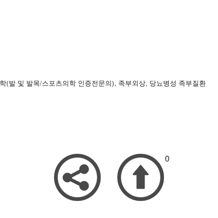
의학(발 및 발목/스포츠의학 인증전문의), 족부외상, 당뇨병성 족부질환
0