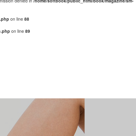
rmission denied in
/home/softbook/public_html/book/magazine/sm-
.php
on line
88
e.php
on line
89