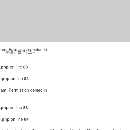
tream: Permission denied in
.php
on line
83
e.php
on line
84
tream: Permission denied in
문화 플러스+
.php
on line
83
e.php
on line
84
tream: Permission denied in
.php
on line
83
e.php
on line
84