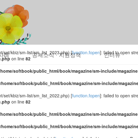
set/kbiz/sm-list/sm_list_2024.php) [
function.fopen
]: failed to open s
e.php
on line
82
/home/softbook/public_html/book/magazine/sm-include/magazine
/home/softbook/public_html/book/magazine/sm-include/magazin
set/kbiz/sm-list/sm_list_2023.php) [
function.fopen
]: failed to open s
사례
공제소식 · 지원정책
인터뷰
e.php
on line
82
/home/softbook/public_html/book/magazine/sm-include/magazine
/home/softbook/public_html/book/magazine/sm-include/magazin
set/kbiz/sm-list/sm_list_2022.php) [
function.fopen
]: failed to open s
e.php
on line
82
/home/softbook/public_html/book/magazine/sm-include/magazine
/home/softbook/public_html/book/magazine/sm-include/magazin