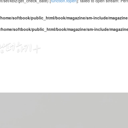
/set/kbiz/get_check_date) [
function.fopen
]: failed to open stream: Pe
/home/softbook/public_html/book/magazine/sm-include/magazine
/home/softbook/public_html/book/magazine/sm-include/magazin