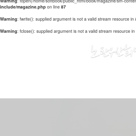
Warning
: fopen(/home/softbook/public_html/book/magazine/sm-content
include/magazine.php
on line
87
Warning
: fwrite(): supplied argument is not a valid stream resource in
Warning
: fclose(): supplied argument is not a valid stream resource in
2020
04