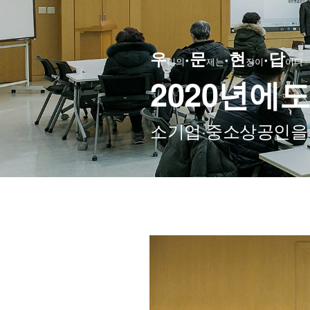
우
·문
·현
·답
리의
제는
장이
이다
2020년에
소기업·중소상공인을