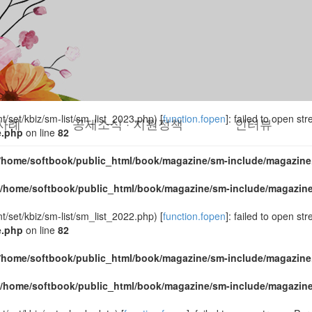
set/kbiz/sm-list/sm_list_2024.php) [
function.fopen
]: failed to open s
e.php
on line
82
/home/softbook/public_html/book/magazine/sm-include/magazine
/home/softbook/public_html/book/magazine/sm-include/magazin
set/kbiz/sm-list/sm_list_2023.php) [
function.fopen
]: failed to open s
사례
공제소식 · 지원정책
인터뷰
e.php
on line
82
/home/softbook/public_html/book/magazine/sm-include/magazine
/home/softbook/public_html/book/magazine/sm-include/magazin
set/kbiz/sm-list/sm_list_2022.php) [
function.fopen
]: failed to open s
e.php
on line
82
/home/softbook/public_html/book/magazine/sm-include/magazine
/home/softbook/public_html/book/magazine/sm-include/magazin