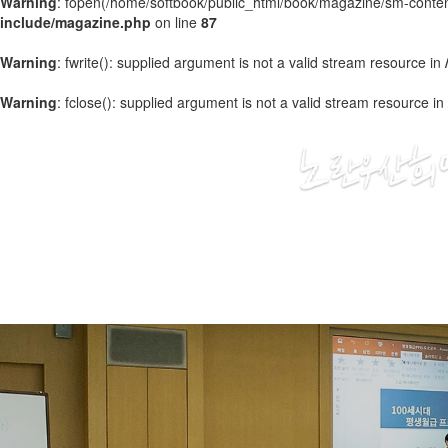
Warning
: fopen(/home/softbook/public_html/book/magazine/sm-content
include/magazine.php
on line
87
Warning
: fwrite(): supplied argument is not a valid stream resource in
Warning
: fclose(): supplied argument is not a valid stream resource in
2020
01