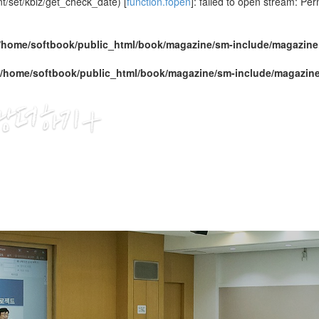
/set/kbiz/get_check_date) [
function.fopen
]: failed to open stream: Pe
/home/softbook/public_html/book/magazine/sm-include/magazine
/home/softbook/public_html/book/magazine/sm-include/magazin