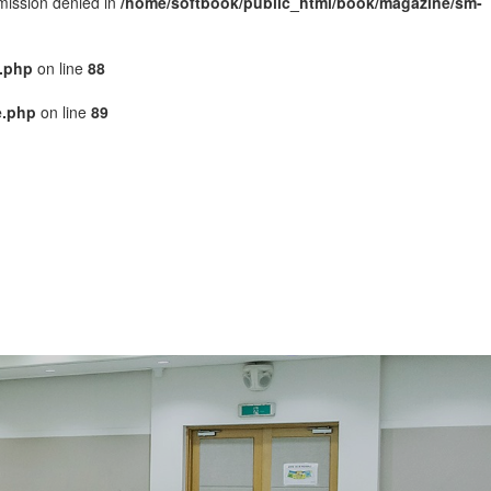
rmission denied in
/home/softbook/public_html/book/magazine/sm-
.php
on line
88
e.php
on line
89