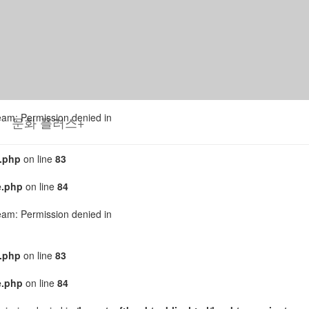
tream: Permission denied in
.php
on line
83
e.php
on line
84
tream: Permission denied in
문화 플러스+
.php
on line
83
e.php
on line
84
tream: Permission denied in
.php
on line
83
e.php
on line
84